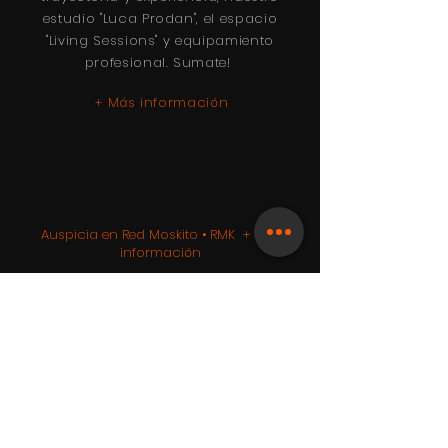
estudio "Luca Prodan", el espacio
"Living Sessions" y equipamiento
profesional. Sumate!
Más información
+
Auspicia en Red Moskito • RMK + Más
información
Streaming En Vivo
Transmitimos en YouTube, Twitch y Kick,
elegí la plataforma que quieras!