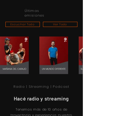
Últimas
emisiones
Escuchar Todo
Ver Todo
Radio | Streaming | Podcast
Hacé radio y streaming
Tenemos más de 10 años de
trayectoria y experiencia, nuestro