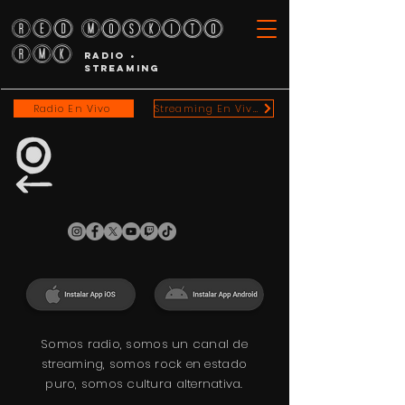
RED MOSKITO
RMK
RADIO •
STREAMING
Radio En Vivo
Streaming En Vivo
Somos radio, somos un canal de
streaming, somos rock en estado
puro, somos cultura alternativa.