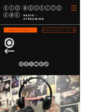
RED MOSKITO
RMK
RADIO •
STREAMING
Radio En Vivo
Streaming En Vivo