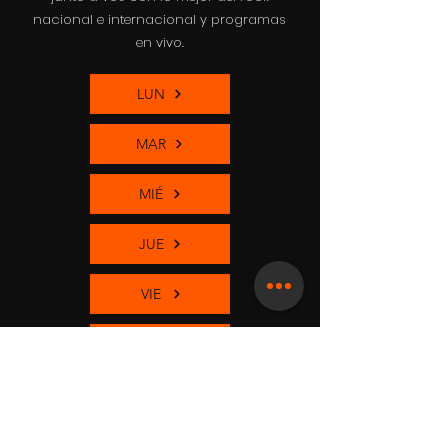
nacional e internacional y programas
en vivo.
LUN
MAR
MIÉ
JUE
VIE
SÁB
DOM